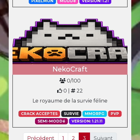
PIXELMON
MODDé
VERSION: 1.21
NekoCraft
0/100
0 |
22
Le royaume de la survie féline
CRACK ACCEPTES
SURVIE
MMORPG
PVP
SEMI-MODDé
VERSION: 1.21.11
Précédent
1
2
3
Suivant