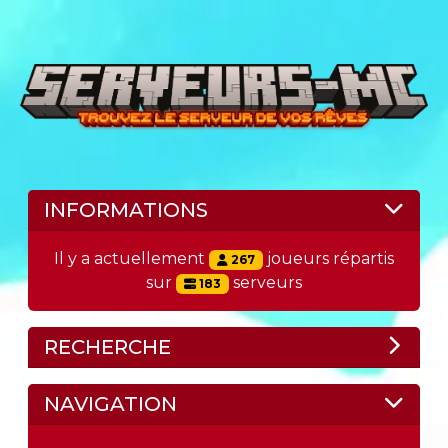
INFORMATIONS
Il y a actuellement
joueurs répartis
267
sur
serveurs
183
RECHERCHE
NAVIGATION