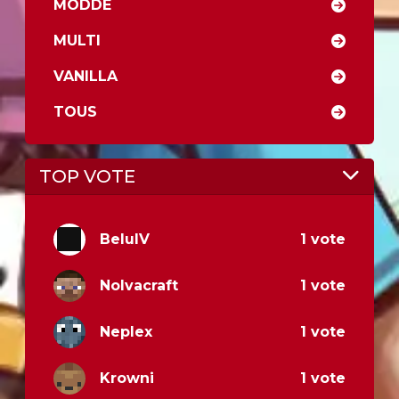
MODDÉ
MULTI
VANILLA
TOUS
TOP VOTE
BeluIV
1 vote
Nolvacraft
1 vote
Neplex
1 vote
Krowni
1 vote