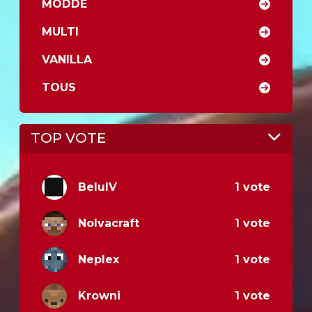
MODDÉ
MULTI
VANILLA
TOUS
TOP VOTE
BeluIV
1 vote
Nolvacraft
1 vote
Neplex
1 vote
Krowni
1 vote