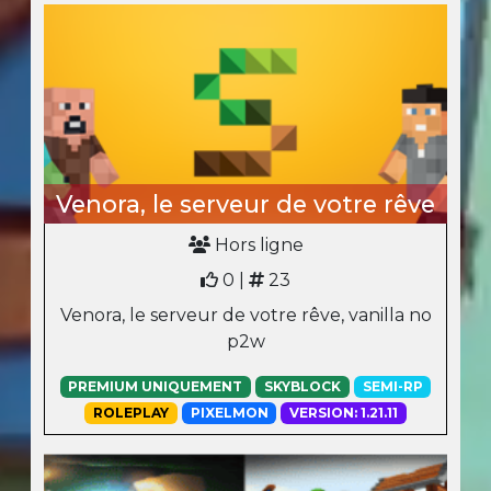
Venora, le serveur de votre rêve
Hors ligne
0 |
23
Venora, le serveur de votre rêve, vanilla no
p2w
PREMIUM UNIQUEMENT
SKYBLOCK
SEMI-RP
ROLEPLAY
PIXELMON
VERSION: 1.21.11