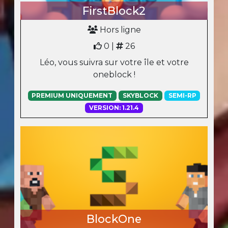
FirstBlock2
Hors ligne
0 |
26
Léo, vous suivra sur votre île et votre
oneblock !
PREMIUM UNIQUEMENT
SKYBLOCK
SEMI-RP
VERSION: 1.21.4
BlockOne