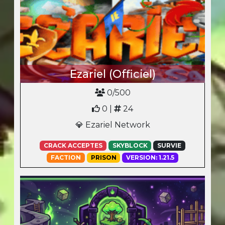
Ezariel (Officiel)
0/500
0 |
24
💎 Ezariel Network
CRACK ACCEPTES
SKYBLOCK
SURVIE
FACTION
PRISON
VERSION: 1.21.5