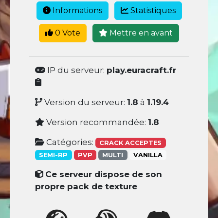
Informations
Statistiques
0 Vote
Mettre en avant
IP du serveur:
play.euracraft.fr
Version du serveur:
1.8
à
1.19.4
Version recommandée:
1.8
Catégories:
CRACK ACCEPTES
SEMI-RP
PVP
MULTI
VANILLA
Ce serveur dispose de son
propre pack de texture