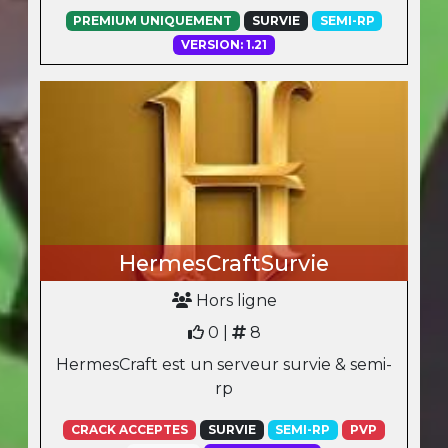
PREMIUM UNIQUEMENT
SURVIE
SEMI-RP
VERSION: 1.21
HermesCraftSurvie
Hors ligne
0 |
8
HermesCraft est un serveur survie & semi-
rp
CRACK ACCEPTES
SURVIE
SEMI-RP
PVP