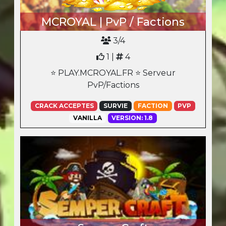
MCROYAL | PvP / Factions
3/4
1 |
4
⭐ PLAY.MCROYAL.FR ⭐ Serveur
PvP/Factions
CRACK ACCEPTES
SURVIE
FACTION
PVP
VANILLA
VERSION: 1.8