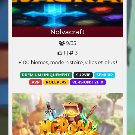
Nolvacraft
9/35
1 |
3
+100 biomes, mode histoire, villes et plus !
PREMIUM UNIQUEMENT
SURVIE
SEMI-RP
PVP
ROLEPLAY
VERSION: 1.21.10