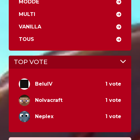
MODDÉ
MULTI
VANILLA
TOUS
TOP VOTE
BeluIV
1 vote
Nolvacraft
1 vote
Neplex
1 vote