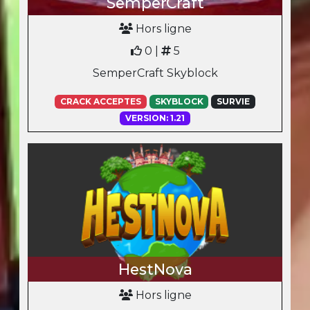
SemperCraft
Hors ligne
0 |
5
SemperCraft Skyblock
CRACK ACCEPTES
SKYBLOCK
SURVIE
VERSION: 1.21
HestNova
Hors ligne