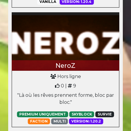
VANILLA
VERSION: 1.20.4
NeroZ
Hors ligne
0 |
9
"Là où les rêves prennent forme, bloc par
bloc."
PREMIUM UNIQUEMENT
SKYBLOCK
SURVIE
FACTION
MULTI
VERSION: 1.20.2