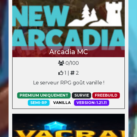
Arcadia MC
0/100
1 |
2
Le serveur RPG goût vanille !
PREMIUM UNIQUEMENT
SURVIE
FREEBUILD
SEMI-RP
VANILLA
VERSION: 1.21.11