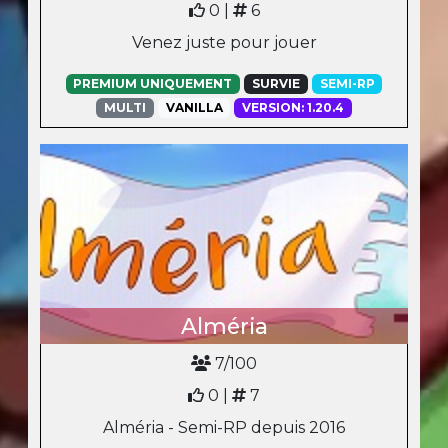
0 |
6
Venez juste pour jouer
PREMIUM UNIQUEMENT
SURVIE
SEMI-RP
MULTI
VANILLA
VERSION: 1.20.4
Alméria
7/100
0 |
7
Alméria - Semi-RP depuis 2016